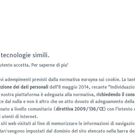
 tecnologie simili.
'utente accetta.
Per saperne di piu'
nuovi adempimenti previsti dalla normativa europea sui cookie. La ta
ezione dei dati personali
dell'8 maggio 2014, recante "Individuazion
La nostra piattaforma è adeguata alla normativa,
richiedendo il conse
asce dal nulla e non è altro che un atto dovuto di adeguamento della
 nato a livello comunitario (
direttiva 2009/136/CE
) con l'intento 
 utenti di Internet.
i siti web visitati al fine di memorizzare le informazioni di navigazio
tari
vengono impostati dal dominio del sito elencato nella barra deg