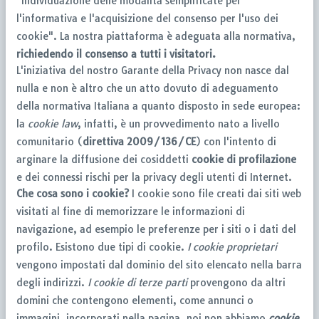
"Individuazione delle modalità semplificate per
l'informativa e l'acquisizione del consenso per l'uso dei
cookie". La nostra piattaforma è adeguata alla normativa,
richiedendo il consenso a tutti i visitatori.
L'iniziativa del nostro Garante della Privacy non nasce dal
nulla e non è altro che un atto dovuto di adeguamento
della normativa Italiana a quanto disposto in sede europea:
la
cookie law
, infatti, è un provvedimento nato a livello
comunitario (
direttiva 2009/136/CE
) con l'intento di
arginare la diffusione dei cosiddetti
cookie di profilazione
e dei connessi rischi per la privacy degli utenti di Internet.
Che cosa sono i cookie?
I cookie sono file creati dai siti web
visitati al fine di memorizzare le informazioni di
navigazione, ad esempio le preferenze per i siti o i dati del
profilo. Esistono due tipi di cookie.
I cookie proprietari
vengono impostati dal dominio del sito elencato nella barra
degli indirizzi.
I cookie di terze parti
provengono da altri
domini che contengono elementi, come annunci o
immagini, incorporati nella pagina, noi non abbiamo
cookie