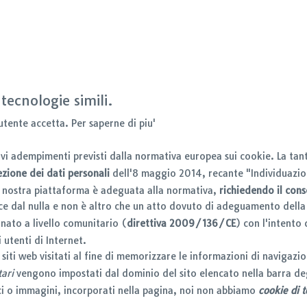
 tecnologie simili.
'utente accetta.
Per saperne di piu'
nuovi adempimenti previsti dalla normativa europea sui cookie. La ta
ezione dei dati personali
dell'8 maggio 2014, recante "Individuazion
La nostra piattaforma è adeguata alla normativa,
richiedendo il conse
asce dal nulla e non è altro che un atto dovuto di adeguamento della
 nato a livello comunitario (
direttiva 2009/136/CE
) con l'intento 
 utenti di Internet.
i siti web visitati al fine di memorizzare le informazioni di navigazio
tari
vengono impostati dal dominio del sito elencato nella barra deg
i o immagini, incorporati nella pagina, noi non abbiamo
cookie di t