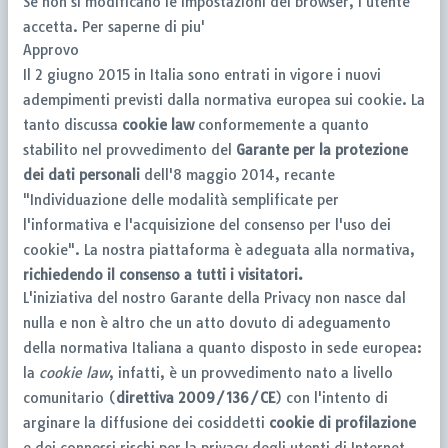
Se non si modificano le impostazioni del browser, l'utente
accetta.
Per saperne di piu'
Approvo
Il 2 giugno 2015 in Italia sono entrati in vigore i nuovi
adempimenti previsti dalla normativa europea sui cookie. La
tanto discussa
cookie law
conformemente a quanto
stabilito nel provvedimento del
Garante per la protezione
dei dati personali
dell'8 maggio 2014, recante
"Individuazione delle modalità semplificate per
l'informativa e l'acquisizione del consenso per l'uso dei
cookie". La nostra piattaforma è adeguata alla normativa,
richiedendo il consenso a tutti i visitatori.
L'iniziativa del nostro Garante della Privacy non nasce dal
nulla e non è altro che un atto dovuto di adeguamento
della normativa Italiana a quanto disposto in sede europea:
la
cookie law
, infatti, è un provvedimento nato a livello
comunitario (
direttiva 2009/136/CE
) con l'intento di
arginare la diffusione dei cosiddetti
cookie di profilazione
e dei connessi rischi per la privacy degli utenti di Internet.