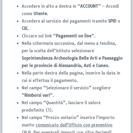
Accedere in alto a destra in “
ACCOUNT
” – Accedi
come
Utente
.
Accedere al servizio dei pagamenti tramite
SPID
o
CIE
.
Cliccare sul link “
Pagamenti on line
”.
Nella schermata successiva, dal menu a tendina,
per la scelta dell’Istituto selezionare
Soprintendenza Archeologia Belle Arti e Paesaggio
per le
provincie di Alessandria, Asti e Cuneo
.
Nella parte destra della pagina, inserire la data in
cui si effettua il pagamento.
Nel campo “Selezionare il servizio” scegliere
“
Rimborsi vari
”.
Nel campo “Quantità”, lasciare il valore
predefinito (1).
Nel campo “Prezzo unitario” inserire l'importo
esatto
comunicato dall'Ufficio con
preventivo
(N.B. Per eventuali importi con cifre decimali,