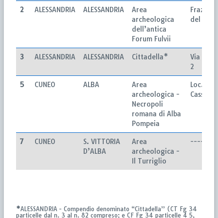
2
ALESSANDRIA
ALESSANDRIA
Area
Fraz. Vil
archeologica
del Foro
dell’antica
Forum Fulvii
3
ALESSANDRIA
ALESSANDRIA
Cittadella*
Via Pavi
2
5
CUNEO
ALBA
Area
Loc. S.
archeologica -
Cassiano
Necropoli
romana di Alba
Pompeia
7
CUNEO
S. VITTORIA
Area
-----
D’ALBA
archeologica -
Il Turriglio
*
ALESSANDRIA - Compendio denominato “Cittadella” (CT Fg 34
particelle dal n. 3 al n. 82 compreso; e CF Fg 34 particelle 4 5,