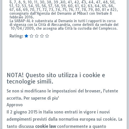
6, 7, 8, 9, 10, 11, 30, 38, 39 ,40, 41, 42, 43, 44, 47, 48, 50,
51, 52, 53, 54, 55, 56, 57, 58, 59, 60, 61, 62, 63, 64, 65, 66,
67, 68, 69, 70, 71, 72, 73, 74, 75, 76, 77, 78, 79, 80, 81 e 82),
consegnato dall’Agenzia del Demanio al Mibact con Verbale 8
febbraio 2016.
La SABAP-AL è subentrata al Demanio in tutti i rapporti in corso
di vigenza con la Città di Alessandria, come definiti da verbale del
10/04/2009, che assegna alla Città la custodia del Complesso.
Rating:
NOTA! Questo sito utilizza i cookie e
tecnologie simili.
Se non si modificano le impostazioni del browser, l'utente
accetta.
Per saperne di piu'
Approvo
Il 2 giugno 2015 in Italia sono entrati in vigore i nuovi
adempimenti previsti dalla normativa europea sui cookie. La
tanto discussa
cookie law
conformemente a quanto