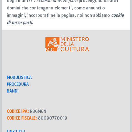
degli indirizzi.
I cookie di terze parti
provengono da altri
domini che contengono elementi, come annunci o
immagini, incorporati nella pagina, noi non abbiamo
cookie
di terze parti
.
MODULISTICA
PROCEDURA
BANDI
CODICE IPA:
RBGM6N
CODICE FISCALE:
80090770019
LINK UTILI