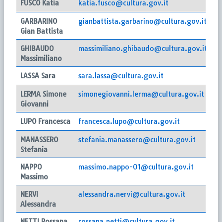
FUSCO Katia
katia.fusco@cultura.gov.it
GARBARINO
gianbattista.garbarino@cultura.gov.it
Gian Battista
GHIBAUDO
massimiliano.ghibaudo@cultura.gov.it
Massimiliano
LASSA Sara
sara.lassa@cultura.gov.it
LERMA Simone
simonegiovanni.lerma@cultura.gov.it
Giovanni
LUPO Francesca
francesca.lupo@cultura.gov.it
MANASSERO
stefania.manassero@cultura.gov.it
Stefania
NAPPO
massimo.nappo-01@cultura.gov.it
Massimo
NERVI
alessandra.nervi@cultura.gov.it
Alessandra
NETTI Rossana
rossana.netti@cultura.gov.it